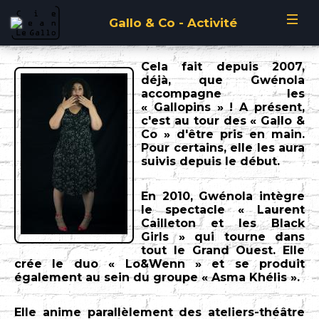
Gallo & Co - Activité
Spectacle
Cela fait depuis 2007,
Archives
déjà, que Gwénola
Dépêches
accompagne les
« Gallopins » ! A présent,
Saison 2025/2026
Saison 2008/2009
Saison 2024/2025
Réservations
c'est au tour des « Gallo &
Co » d'être pris en main.
Saison 2024/2025
Saison 2007/2008
Saison 2023/2024
Pour certains, elle les aura
Décors
suivis depuis le début.
Saison 2023/2024
Saison 2006/2007
Saison 2022/2023
Galerie
Gallopins
En 2010, Gwénola intègre
Saison 2022/2023
Saison 2005/2006
Saison 2021/2022
le spectacle « Laurent
Atelier
Activité
Gallo & Co
Cailleton et les Black
Saison 2021/2022
Saison 2004/2005
Saison 2020/2021
Girls » qui tourne dans
Vestiges
Calendrier
tout le Grand Ouest. Elle
Calendrier
Contacts
Saison 2019/2020
Saison 2003/2004
Saison 2019/2020
crée le duo « Lo&Wenn » et se produit
Atelier 2025/2026
Atelier 2016/2017
Bonus
également au sein du groupe « Asma Khélis ».
Spectacles
Saison 2018/2019
Saison 2002/2003
Historique
Saison 2018/2019
Atelier 2024/2025
Atelier 2015/2016
Barbara 2019
Barbara 2015
Téléthon 2021
Elle anime parallèlement des ateliers-théâtre
Saison 2017/2018
Saison 2001/2002